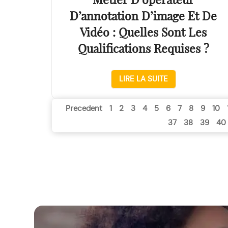
Métier D’opérateur
D’annotation D’image Et De
Vidéo : Quelles Sont Les
Qualifications Requises ?
LIRE LA SUITE
Navigation
Precedent
1
2
3
4
5
6
7
8
9
10
37
38
39
40
des
articles