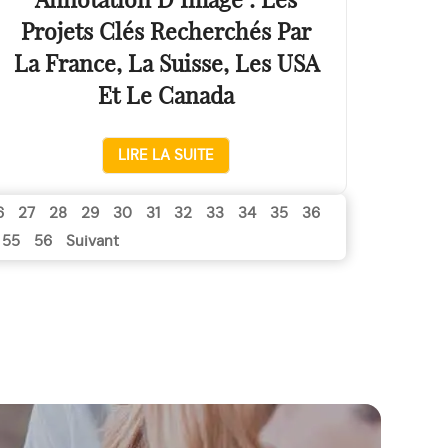
Annotation D’Image : Les
Projets Clés Recherchés Par
La France, La Suisse, Les USA
Et Le Canada
LIRE LA SUITE
6
27
28
29
30
31
32
33
34
35
36
55
56
Suivant