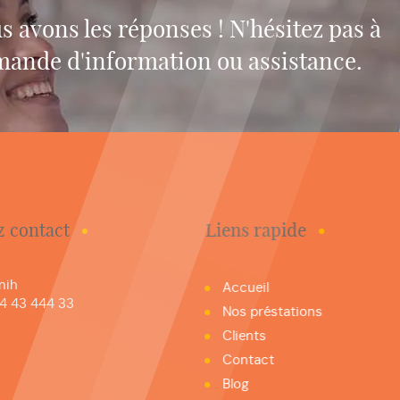
s avons les réponses ! N'hésitez pas à
mande d'information ou assistance.
z contact
Liens rapide
nih
Accueil
4 43 444 33
Nos préstations
Clients
Contact
Blog