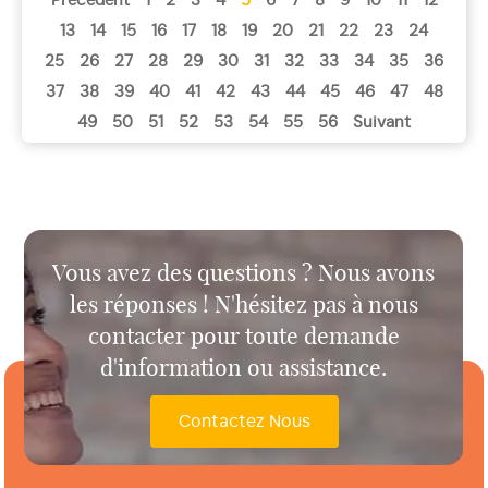
Navigation
Precedent
1
2
3
4
5
6
7
8
9
10
11
12
13
14
15
16
17
18
19
20
21
22
23
24
des
25
26
27
28
29
30
31
32
33
34
35
36
37
38
39
40
41
42
43
44
45
46
47
48
articles
49
50
51
52
53
54
55
56
Suivant
Vous avez des questions ? Nous avons
les réponses ! N'hésitez pas à nous
contacter pour toute demande
d'information ou assistance.
Contactez Nous