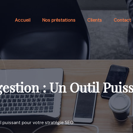
Accueil
Nos préstations
Clients
Contact
estion : Un Outil Puis
l puissant pour votre stratégie SEO