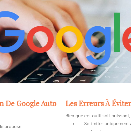
on De Google Auto
Les Erreurs À Évite
Bien que cet outil soit puissant,
Se limiter uniquement 
le propose :