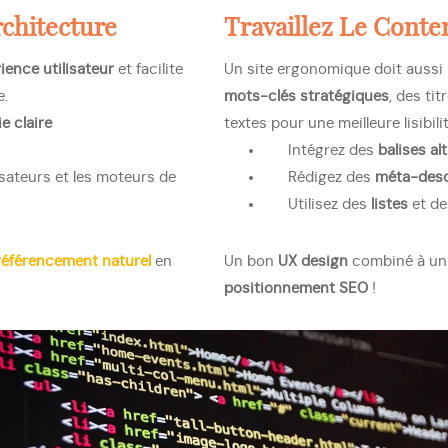
rchitecture
Travaillez Le
Conten
ience utilisateur
et facilite
Un site ergonomique doit aussi
e.
mots-clés stratégiques
, des ti
e claire
textes pour une meilleure lisibilit
Intégrez des
balises alt
isateurs et les moteurs de
Rédigez des
méta-desc
Utilisez des
listes
et d
référencement naturel
en
Un bon
UX design
combiné à u
positionnement SEO
!