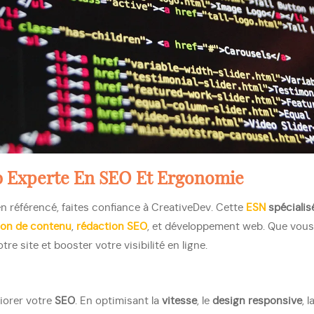
b
Experte En SEO Et Ergonomie
en référencé, faites confiance à CreativeDev. Cette
ESN
spécialis
ion de contenu
,
rédaction SEO
, et développement web. Que vou
 site et booster votre visibilité en ligne.
iorer votre
SEO
. En optimisant la
vitesse
, le
design responsive
, l