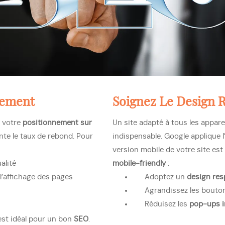
gement
Soignez Le
Design 
t votre
positionnement sur
Un site adapté à tous les apparei
ente le taux de rebond. Pour
indispensable. Google applique l
version mobile de votre site est 
alité
mobile-friendly
:
l’affichage des pages
Adoptez un
design res
Agrandissez les boutons
Réduisez les
pop-ups i
st idéal pour un bon
SEO
.