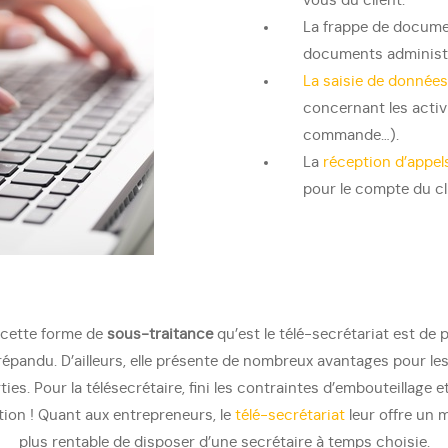
vous du client.
La frappe de documen
documents administra
La saisie de données
concernant les activi
commande…).
La
réception d’appel
pour le compte du cl
, cette forme de
sous-traitance
qu’est le télé-secrétariat est de 
répandu. D’ailleurs, elle présente de nombreux avantages pour le
ties. Pour la télésecrétaire, fini les contraintes d’embouteillage e
tion ! Quant aux entrepreneurs, le
télé-secrétariat
leur offre un 
plus rentable de disposer d’une secrétaire à temps choisie.