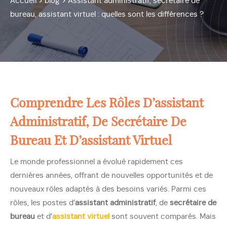
Accueil
>
blog
>
Assistant administratif, secrétaire de
bureau, assistant virtuel : quelles sont les différences ?
Comprendre Les Rôles D’assistant
Administratif, De Secrétaire De
Bureau Et D’assistant Virtuel
Le monde professionnel a évolué rapidement ces
dernières années, offrant de nouvelles opportunités et de
nouveaux rôles adaptés à des besoins variés. Parmi ces
rôles, les postes d’
assistant administratif
, de
secrétaire de
bureau
et d’
assistant virtuel
sont souvent comparés. Mais