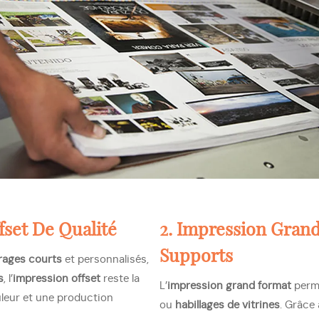
fset De Qualité
2. Impression Gran
Supports
irages courts
et personnalisés,
s
, l’
impression offset
reste la
L’
impression grand format
perm
uleur et une production
ou
habillages de vitrines
. Grâce