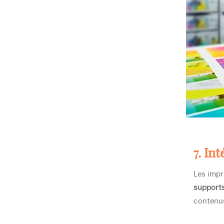
7. In
Les impr
support
contenus 