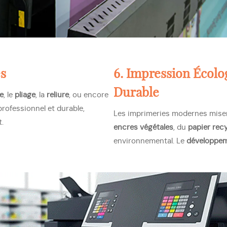
és
6. Impression Écol
Durable
e
, le
pliage
, la
reliure
, ou encore
ofessionnel et durable,
Les imprimeries modernes mise
.
encres végétales
, du
papier recy
environnemental. Le
développem