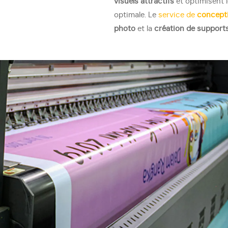
visuels attractifs
et optimisent l
optimale. Le
service de
concept
photo
et la
création de support