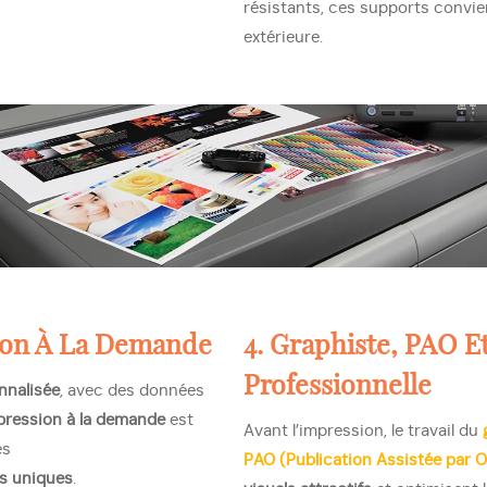
résistants, ces supports convien
extérieure.
sion À La Demande
4. Graphiste, PAO 
Professionnelle
nnalisée
, avec des données
pression à la demande
est
Avant l’impression, le travail du
es
PAO (Publication Assistée par O
s uniques
.