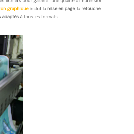
es fichiers pour garantir une qualité d’impression
ion graphique
inclut la
mise en page
, la
retouche
s adaptés
à tous les formats.