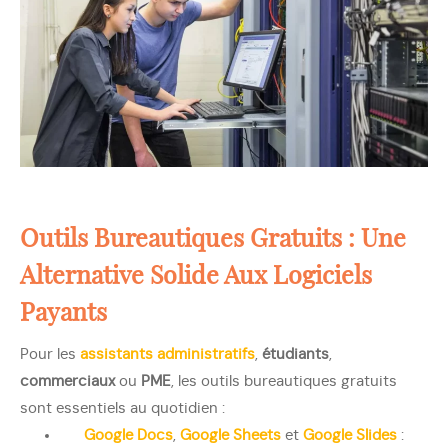
Outils Bureautiques Gratuits : Une
Alternative Solide Aux Logiciels
Payants
Pour les
assistants administratifs
,
étudiants
,
commerciaux
ou
PME
, les outils bureautiques gratuits
sont essentiels au quotidien :
Google Docs
,
Google Sheets
et
Google Slides
: