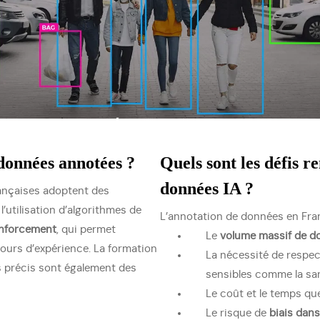
données annotées ?
Quels sont les défis r
données IA ?
françaises adoptent des
, l’utilisation d’algorithmes de
L’annotation de données en Franc
enforcement
, qui permet
Le
volume massif de d
tours d’expérience. La formation
La nécessité de respect
s précis sont également des
sensibles comme la sa
Le coût et le temps qu
Le risque de
biais dans