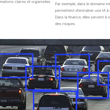
rmations claires et organisées
Par exemple, dans le domaine m
permettent d’entraîner une IA à
Dans la finance, elles servent à 
des risques.