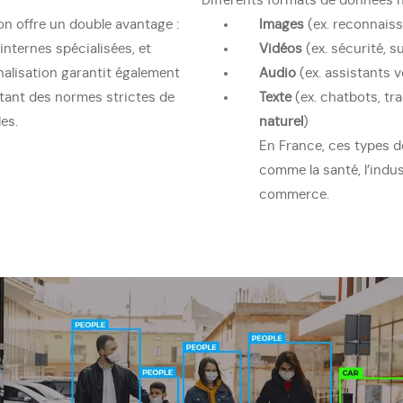
Différents formats de données n
ion offre un double avantage :
Images
(ex. reconnaiss
 internes spécialisées, et
Vidéos
(ex. sécurité, su
rnalisation garantit également
Audio
(ex. assistants 
ctant des normes strictes de
Texte
(ex. chatbots, tr
es.
naturel
)
En France, ces types d
comme la santé, l’indus
commerce.