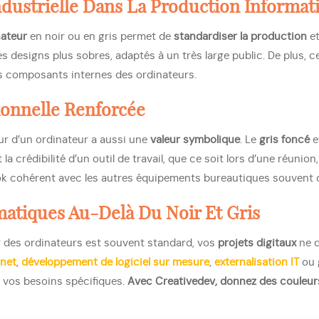
dustrielle Dans La Production Informat
nateur
en noir ou en gris permet de
standardiser la production
e
s designs plus sobres, adaptés à un très large public. De plus, c
s composants internes des ordinateurs.
ionnelle Renforcée
ur d’un ordinateur a aussi une
valeur symbolique
. Le
gris foncé
e
 la crédibilité d’un outil de travail, que ce soit lors d’une réun
 look cohérent avec les autres équipements bureautiques souvent
matiques Au-Delà Du Noir Et Gris
r des ordinateurs est souvent standard, vos
projets digitaux
ne d
rnet
,
développement de logiciel sur mesure
,
externalisation IT
ou
 vos besoins spécifiques.
Avec Creativedev, donnez des couleur