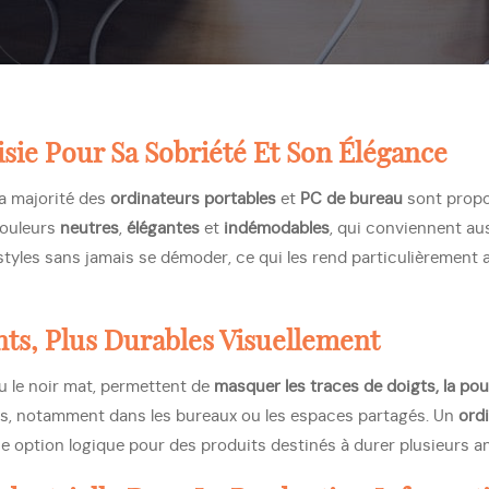
isie Pour Sa
Sobriété Et Son Élégance
la majorité des
ordinateurs portables
et
PC de bureau
sont prop
 couleurs
neutres
,
élégantes
et
indémodables
, qui conviennent au
styles sans jamais se démoder, ce qui les rend particulièrement 
nts, Plus Durables Visuellement
u le noir mat, permettent de
masquer les traces de doigts, la pou
eurs, notamment dans les bureaux ou les espaces partagés. Un
ord
ne option logique pour des produits destinés à durer plusieurs a