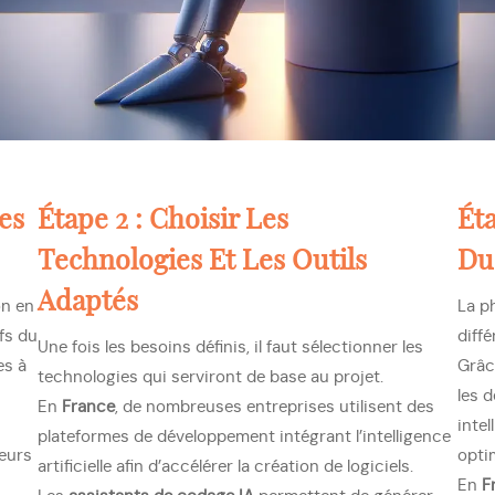
es
Étape 2 : Choisir Les
Éta
Technologies Et Les Outils
Du
Adaptés
on en
La p
ifs du
diff
Une fois les besoins définis, il faut sélectionner les
es à
Grâc
technologies qui serviront de base au projet.
les 
En
France
, de nombreuses entreprises utilisent des
inte
plateformes de développement intégrant l’intelligence
teurs
opti
artificielle afin d’accélérer la création de logiciels.
En
F